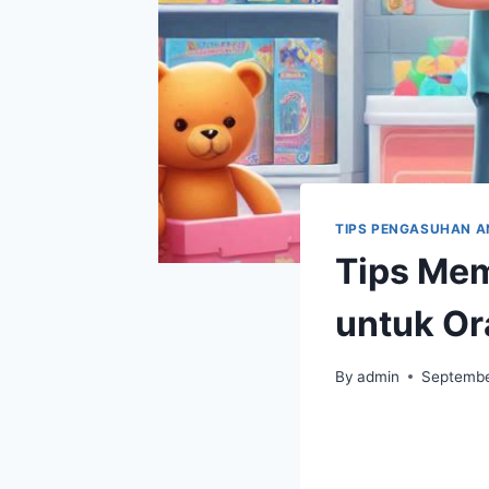
TIPS PENGASUHAN 
Tips Mem
untuk Or
By
admin
Septembe