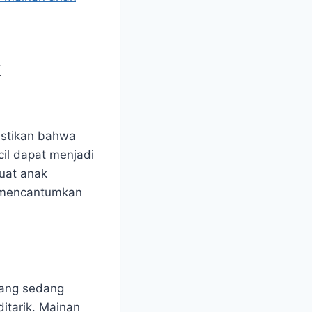
k
stikan bahwa
cil dapat menjadi
uat anak
a mencantumkan
yang sedang
itarik. Mainan