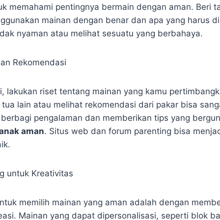
tuk memahami pentingnya bermain dengan aman. Beri t
ggunakan mainan dengan benar dan apa yang harus dil
dak nyaman atau melihat sesuatu yang berbahaya.
dan Rekomendasi
, lakukan riset tentang mainan yang kamu pertimban
g tua lain atau melihat rekomendasi dari pakar bisa sa
 berbagi pengalaman dan memberikan tips yang bergu
 anak aman
. Situs web dan forum parenting bisa menja
ik.
g untuk Kreativitas
untuk memilih mainan yang aman adalah dengan membe
asi. Mainan yang dapat dipersonalisasi, seperti blok b