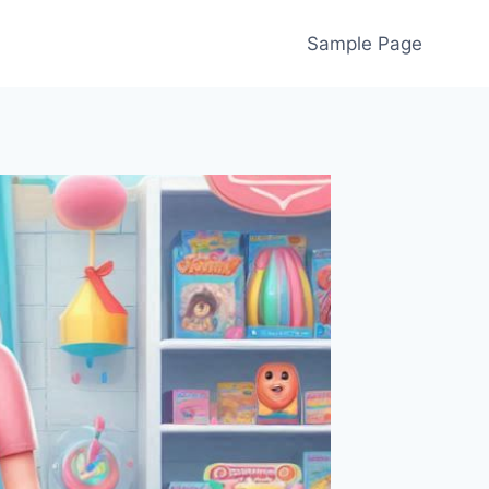
Sample Page