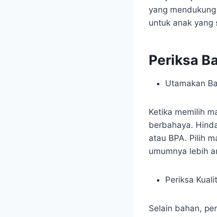
yang mendukung k
untuk anak yang
Periksa B
Utamakan B
Ketika memilih m
berbahaya. Hinda
atau BPA. Pilih m
umumnya lebih a
Periksa Kual
Selain bahan, pe