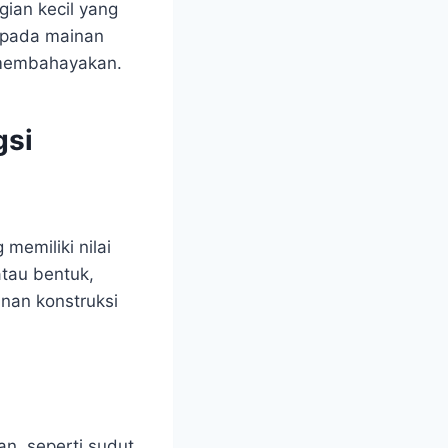
ian kecil yang
 pada mainan
 membahayakan.
gsi
memiliki nilai
atau bentuk,
nan konstruksi
n, seperti sudut