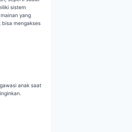
liki sistem
, mainan yang
k bisa mengakses
ngawasi anak saat
inginkan.