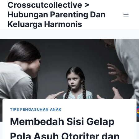
Crosscutcollective >
Skip
to
Hubungan Parenting Dan
content
Keluarga Harmonis
TIPS PENGASUHAN ANAK
Membedah Sisi Gelap
Pola Asuh Otoriter dan