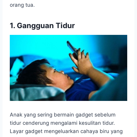
orang tua.
1.
Gangguan Tidur
Anak yang sering bermain gadget sebelum
tidur cenderung mengalami kesulitan tidur.
Layar gadget mengeluarkan cahaya biru yang