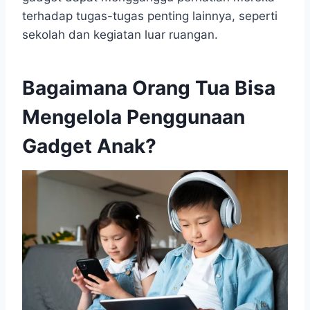
terhadap tugas-tugas penting lainnya, seperti
sekolah dan kegiatan luar ruangan.
Bagaimana Orang Tua Bisa
Mengelola Penggunaan
Gadget Anak?