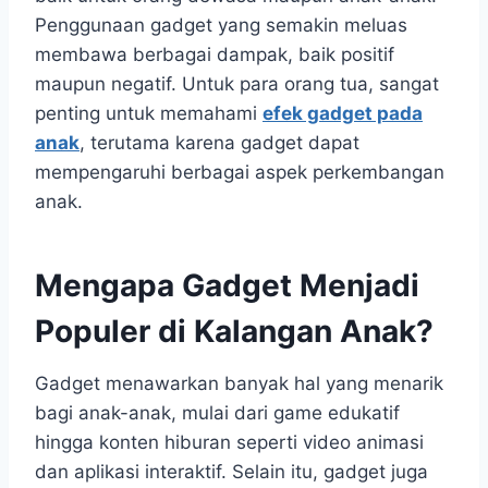
Penggunaan gadget yang semakin meluas
membawa berbagai dampak, baik positif
maupun negatif. Untuk para orang tua, sangat
penting untuk memahami
efek gadget pada
anak
, terutama karena gadget dapat
mempengaruhi berbagai aspek perkembangan
anak.
Mengapa Gadget Menjadi
Populer di Kalangan Anak?
Gadget menawarkan banyak hal yang menarik
bagi anak-anak, mulai dari game edukatif
hingga konten hiburan seperti video animasi
dan aplikasi interaktif. Selain itu, gadget juga