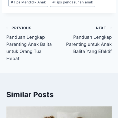
#
Tips Mendidik Anak
#
Tips pengasuhan anak
Tags:
Navigasi
PREVIOUS
NEXT
Panduan Lengkap
Panduan Lengkap
pos
Parenting Anak Balita
Parenting untuk Anak
untuk Orang Tua
Balita Yang Efektif
Hebat
Similar Posts