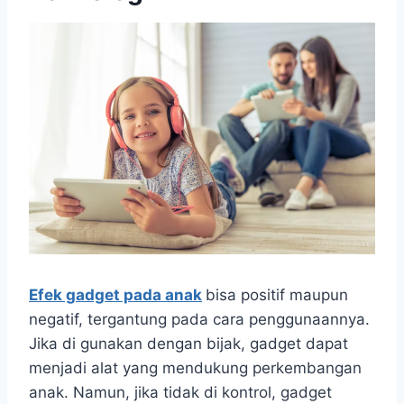
Efek gadget pada anak
bisa positif maupun
negatif, tergantung pada cara penggunaannya.
Jika di gunakan dengan bijak, gadget dapat
menjadi alat yang mendukung perkembangan
anak. Namun, jika tidak di kontrol, gadget