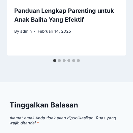
Panduan Lengkap Parenting untuk
Anak Balita Yang Efektif
By
admin
Februari 14, 2025
Tinggalkan Balasan
Alamat email Anda tidak akan dipublikasikan.
Ruas yang
wajib ditandai
*