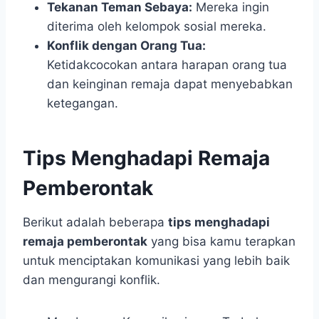
Tekanan Teman Sebaya:
Mereka ingin
diterima oleh kelompok sosial mereka.
Konflik dengan Orang Tua:
Ketidakcocokan antara harapan orang tua
dan keinginan remaja dapat menyebabkan
ketegangan.
Tips Menghadapi Remaja
Pemberontak
Berikut adalah beberapa
tips menghadapi
remaja pemberontak
yang bisa kamu terapkan
untuk menciptakan komunikasi yang lebih baik
dan mengurangi konflik.