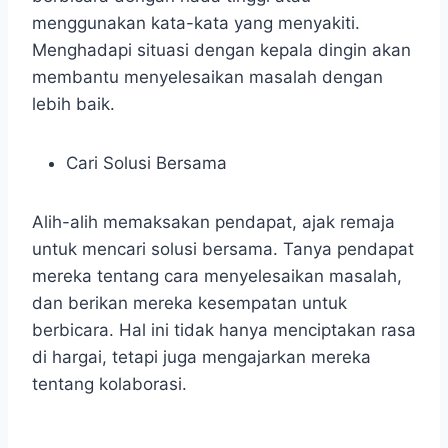
menggunakan kata-kata yang menyakiti.
Menghadapi situasi dengan kepala dingin akan
membantu menyelesaikan masalah dengan
lebih baik.
Cari Solusi Bersama
Alih-alih memaksakan pendapat, ajak remaja
untuk mencari solusi bersama. Tanya pendapat
mereka tentang cara menyelesaikan masalah,
dan berikan mereka kesempatan untuk
berbicara. Hal ini tidak hanya menciptakan rasa
di hargai, tetapi juga mengajarkan mereka
tentang kolaborasi.