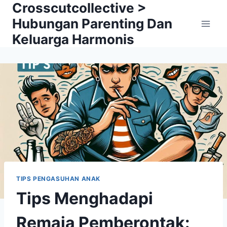
Crosscutcollective >
Skip
to
Hubungan Parenting Dan
content
Keluarga Harmonis
TIPS PENGASUHAN ANAK
Tips Menghadapi
Remaja Pemberontak: