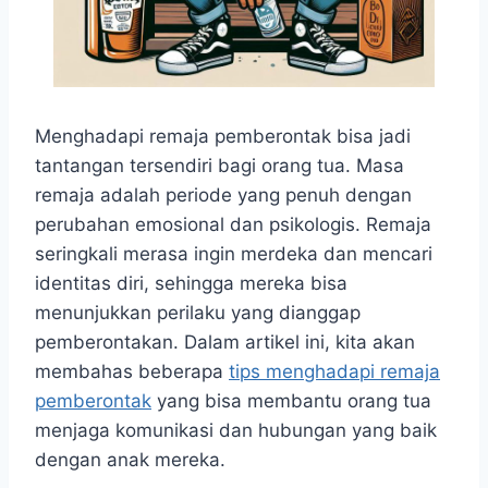
Menghadapi remaja pemberontak bisa jadi
tantangan tersendiri bagi orang tua. Masa
remaja adalah periode yang penuh dengan
perubahan emosional dan psikologis. Remaja
seringkali merasa ingin merdeka dan mencari
identitas diri, sehingga mereka bisa
menunjukkan perilaku yang dianggap
pemberontakan. Dalam artikel ini, kita akan
membahas beberapa
tips menghadapi remaja
pemberontak
yang bisa membantu orang tua
menjaga komunikasi dan hubungan yang baik
dengan anak mereka.