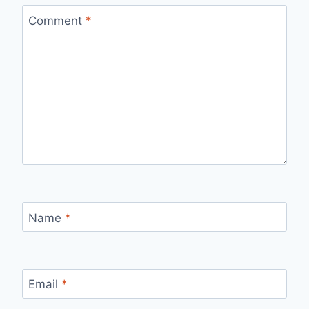
Comment
*
Name
*
Email
*