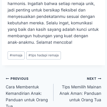
harmonis. Ingatlah bahwa setiap remaja unik,
jadi penting untuk bersikap fleksibel dan
menyesuaikan pendekatanmu sesuai dengan
kebutuhan mereka. Selalu ingat, komunikasi
yang baik dan kasih sayang adalah kunci untuk
membangun hubungan yang kuat dengan
anak-anakmu. Selamat mencoba!
Post
#
remaja
#
tips hadapi remaja
Tags:
Navigasi
PREVIOUS
NEXT
Cara Membentuk
Tips Memilih Mainan
pos
Kemandirian Anak:
Anak Aman: Panduan
Panduan untuk Orang
untuk Orang Tua
Tua