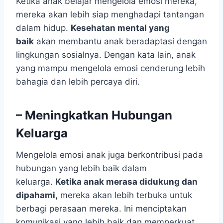
Ketika anak belajar mengelola emosi mereka,
mereka akan lebih siap menghadapi tantangan
dalam hidup.
Kesehatan mental yang
baik
akan membantu anak beradaptasi dengan
lingkungan sosialnya. Dengan kata lain, anak
yang mampu mengelola emosi cenderung lebih
bahagia dan lebih percaya diri.
– Meningkatkan Hubungan
Keluarga
Mengelola emosi anak juga berkontribusi pada
hubungan yang lebih baik dalam
keluarga.
Ketika anak merasa didukung dan
dipahami,
mereka akan lebih terbuka untuk
berbagi perasaan mereka. Ini menciptakan
komunikasi yang lebih baik dan memperkuat