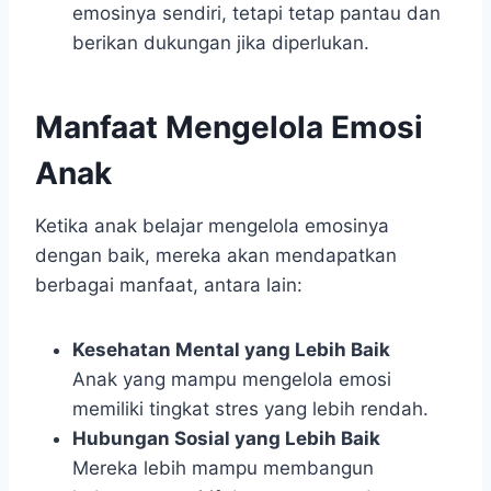
emosinya sendiri, tetapi tetap pantau dan
berikan dukungan jika diperlukan.
Manfaat Mengelola Emosi
Anak
Ketika anak belajar mengelola emosinya
dengan baik, mereka akan mendapatkan
berbagai manfaat, antara lain:
Kesehatan Mental yang Lebih Baik
Anak yang mampu mengelola emosi
memiliki tingkat stres yang lebih rendah.
Hubungan Sosial yang Lebih Baik
Mereka lebih mampu membangun