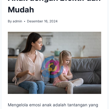
Mudah
By
admin
Desember 16, 2024
Mengelola emosi anak adalah tantangan yang