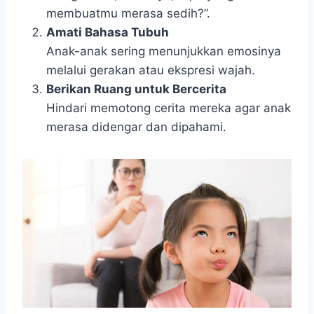
membuatmu merasa sedih?”.
Amati Bahasa Tubuh
Anak-anak sering menunjukkan emosinya
melalui gerakan atau ekspresi wajah.
Berikan Ruang untuk Bercerita
Hindari memotong cerita mereka agar anak
merasa didengar dan dipahami.