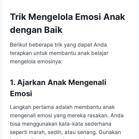
Trik Mengelola Emosi Anak
dengan Baik
Berikut beberapa trik yang dapat Anda
terapkan untuk membantu anak belajar
mengelola emosinya:
1. Ajarkan Anak Mengenali
Emosi
Langkah pertama adalah membantu anak
mengenali emosi yang mereka rasakan. Anda
bisa menggunakan kata-kata sederhana
seperti marah, sedih, atau senang. Gunakan