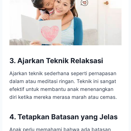
3. Ajarkan Teknik Relaksasi
Ajarkan teknik sederhana seperti pernapasan
dalam atau meditasi ringan. Teknik ini sangat
efektif untuk membantu anak menenangkan
diri ketika mereka merasa marah atau cemas.
4. Tetapkan Batasan yang Jelas
Anak perlu memahami bahwa ada batasan