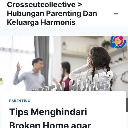
Crosscutcollective >
Skip
to
Hubungan Parenting Dan
content
Keluarga Harmonis
PARENTING
Tips Menghindari
Broken Home agar