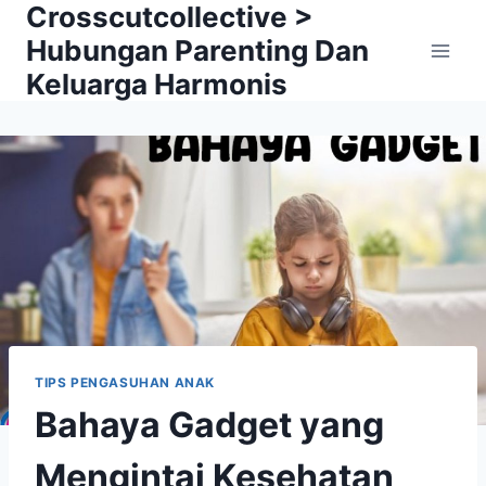
Crosscutcollective >
Skip
to
Hubungan Parenting Dan
content
Keluarga Harmonis
TIPS PENGASUHAN ANAK
Bahaya Gadget yang
Mengintai Kesehatan