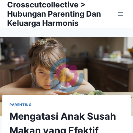
Crosscutcollective >
Skip
to
Hubungan Parenting Dan
content
Keluarga Harmonis
PARENTING
Mengatasi Anak Susah
Makan yang Efektif