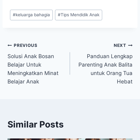
Post
#
keluarga bahagia
#
Tips Mendidik Anak
Tags:
Navigasi
PREVIOUS
NEXT
Solusi Anak Bosan
Panduan Lengkap
pos
Belajar Untuk
Parenting Anak Balita
Meningkatkan Minat
untuk Orang Tua
Belajar Anak
Hebat
Similar Posts