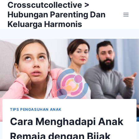
Crosscutcollective >
Skip
to
Hubungan Parenting Dan
content
Keluarga Harmonis
TIPS PENGASUHAN ANAK
Cara Menghadapi Anak
Remaja dengan Bijak