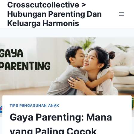
Crosscutcollective >
Skip
to
Hubungan Parenting Dan
content
Keluarga Harmonis
TIPS PENGASUHAN ANAK
Gaya Parenting: Mana
yang Paling Cocok