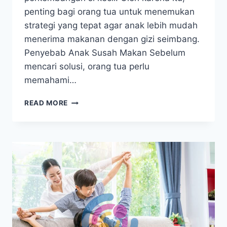
penting bagi orang tua untuk menemukan
strategi yang tepat agar anak lebih mudah
menerima makanan dengan gizi seimbang.
Penyebab Anak Susah Makan Sebelum
mencari solusi, orang tua perlu
memahami…
MENGATASI
READ MORE
ANAK
SUSAH
MAKAN
YANG
EFEKTIF
UNTUK
ORANG
TUA