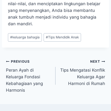
nilai-nilai, dan menciptakan lingkungan belajar
yang menyenangkan, Anda bisa membantu
anak tumbuh menjadi individu yang bahagia
dan mandiri.
Post
#
keluarga bahagia
#
Tips Mendidik Anak
Tags:
Navigasi
PREVIOUS
NEXT
Peran Ayah di
Tips Mengatasi Konflik
pos
Keluarga Fondasi
Keluarga Agar
Kebahagiaan yang
Harmoni di Rumah
Harmonis