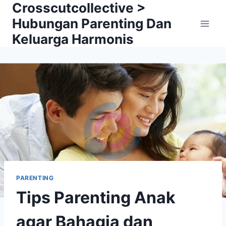
Crosscutcollective >
Skip
to
Hubungan Parenting Dan
content
Keluarga Harmonis
PARENTING
Tips Parenting Anak
agar Bahagia dan