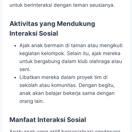
untuk berinteraksi dengan teman seusianya.
Aktivitas yang Mendukung
Interaksi Sosial
Ajak anak bermain di taman atau mengikuti
kegiatan kelompok. Selain itu, ajak mereka
untuk bergabung dalam klub olahraga atau
seni.
Libatkan mereka dalam proyek tim di
sekolah atau komunitas. Dengan begitu,
anak akan belajar bekerja sama dengan
orang lain.
Manfaat Interaksi Sosial
Anak-anak yang aktif bersosialisasi cenderung