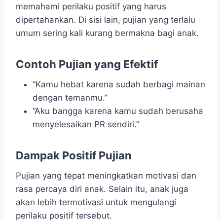
memahami perilaku positif yang harus
dipertahankan. Di sisi lain, pujian yang terlalu
umum sering kali kurang bermakna bagi anak.
Contoh Pujian yang Efektif
“Kamu hebat karena sudah berbagi mainan
dengan temanmu.”
“Aku bangga karena kamu sudah berusaha
menyelesaikan PR sendiri.”
Dampak Positif Pujian
Pujian yang tepat meningkatkan motivasi dan
rasa percaya diri anak. Selain itu, anak juga
akan lebih termotivasi untuk mengulangi
perilaku positif tersebut.