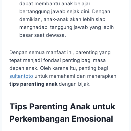
dapat membantu anak belajar
bertanggung jawab sejak dini. Dengan
demikian, anak-anak akan lebih siap
menghadapi tanggung jawab yang lebih
besar saat dewasa.
Dengan semua manfaat ini, parenting yang
tepat menjadi fondasi penting bagi masa
depan anak. Oleh karena itu, penting bagi
sultantoto
untuk memahami dan menerapkan
tips parenting anak
dengan bijak.
Tips Parenting Anak untuk
Perkembangan Emosional