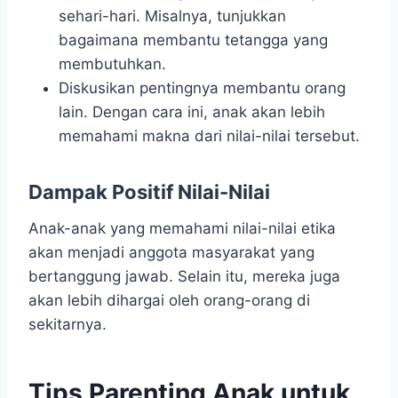
sehari-hari. Misalnya, tunjukkan
bagaimana membantu tetangga yang
membutuhkan.
Diskusikan pentingnya membantu orang
lain. Dengan cara ini, anak akan lebih
memahami makna dari nilai-nilai tersebut.
Dampak Positif Nilai-Nilai
Anak-anak yang memahami nilai-nilai etika
akan menjadi anggota masyarakat yang
bertanggung jawab. Selain itu, mereka juga
akan lebih dihargai oleh orang-orang di
sekitarnya.
Tips Parenting Anak untuk