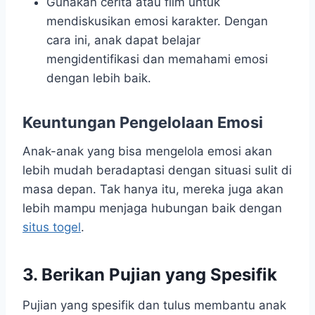
Gunakan cerita atau film untuk
mendiskusikan emosi karakter. Dengan
cara ini, anak dapat belajar
mengidentifikasi dan memahami emosi
dengan lebih baik.
Keuntungan Pengelolaan Emosi
Anak-anak yang bisa mengelola emosi akan
lebih mudah beradaptasi dengan situasi sulit di
masa depan. Tak hanya itu, mereka juga akan
lebih mampu menjaga hubungan baik dengan
situs togel
.
3. Berikan Pujian yang Spesifik
Pujian yang spesifik dan tulus membantu anak