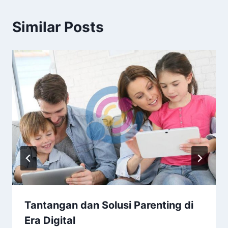
Similar Posts
Tantangan dan Solusi Parenting di
Era Digital