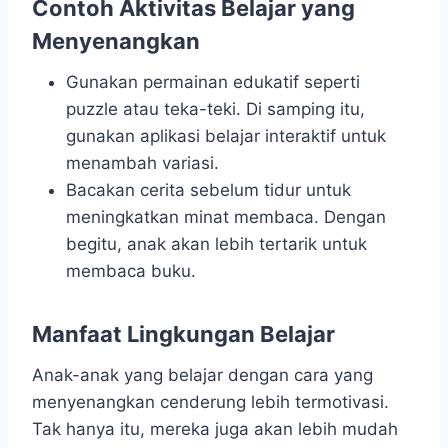
Contoh Aktivitas Belajar yang
Menyenangkan
Gunakan permainan edukatif seperti
puzzle atau teka-teki. Di samping itu,
gunakan aplikasi belajar interaktif untuk
menambah variasi.
Bacakan cerita sebelum tidur untuk
meningkatkan minat membaca. Dengan
begitu, anak akan lebih tertarik untuk
membaca buku.
Manfaat Lingkungan Belajar
Anak-anak yang belajar dengan cara yang
menyenangkan cenderung lebih termotivasi.
Tak hanya itu, mereka juga akan lebih mudah