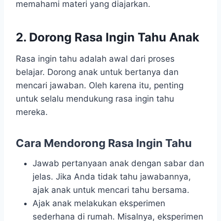
memahami materi yang diajarkan.
2. Dorong Rasa Ingin Tahu Anak
Rasa ingin tahu adalah awal dari proses
belajar. Dorong anak untuk bertanya dan
mencari jawaban. Oleh karena itu, penting
untuk selalu mendukung rasa ingin tahu
mereka.
Cara Mendorong Rasa Ingin Tahu
Jawab pertanyaan anak dengan sabar dan
jelas. Jika Anda tidak tahu jawabannya,
ajak anak untuk mencari tahu bersama.
Ajak anak melakukan eksperimen
sederhana di rumah. Misalnya, eksperimen