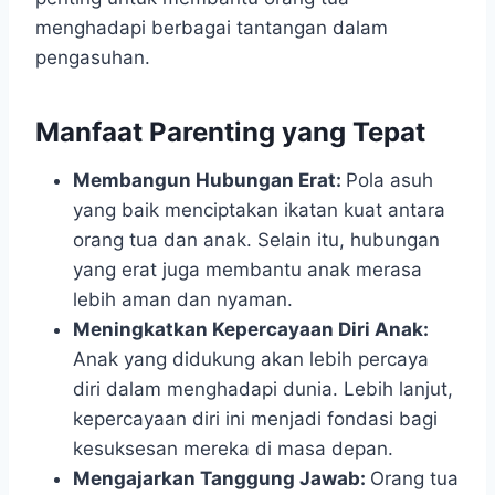
menghadapi berbagai tantangan dalam
pengasuhan.
Manfaat Parenting yang Tepat
Membangun Hubungan Erat:
Pola asuh
yang baik menciptakan ikatan kuat antara
orang tua dan anak. Selain itu, hubungan
yang erat juga membantu anak merasa
lebih aman dan nyaman.
Meningkatkan Kepercayaan Diri Anak:
Anak yang didukung akan lebih percaya
diri dalam menghadapi dunia. Lebih lanjut,
kepercayaan diri ini menjadi fondasi bagi
kesuksesan mereka di masa depan.
Mengajarkan Tanggung Jawab:
Orang tua