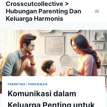
Crosscutcollective >
Skip
to
Hubungan Parenting Dan
content
Keluarga Harmonis
PARENTING
|
PENDIDIKAN
Komunikasi dalam
Keluarga Penting untuk