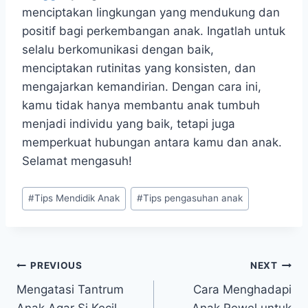
menciptakan lingkungan yang mendukung dan
positif bagi perkembangan anak. Ingatlah untuk
selalu berkomunikasi dengan baik,
menciptakan rutinitas yang konsisten, dan
mengajarkan kemandirian. Dengan cara ini,
kamu tidak hanya membantu anak tumbuh
menjadi individu yang baik, tetapi juga
memperkuat hubungan antara kamu dan anak.
Selamat mengasuh!
Post
#
Tips Mendidik Anak
#
Tips pengasuhan anak
Tags:
Navigasi
PREVIOUS
NEXT
Mengatasi Tantrum
Cara Menghadapi
pos
Anak Agar Si Kecil
Anak Rewel untuk