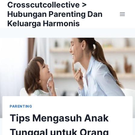
Crosscutcollective >
Skip
to
Hubungan Parenting Dan
content
Keluarga Harmonis
PARENTING
Tips Mengasuh Anak
Tunggal untuk Orang