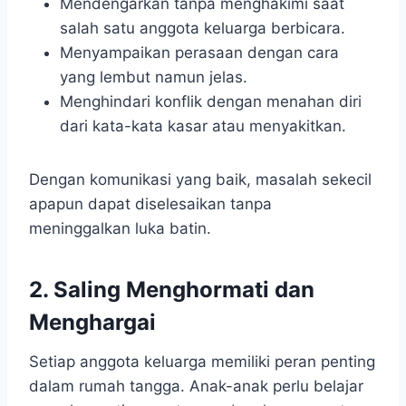
Mendengarkan tanpa menghakimi saat
salah satu anggota keluarga berbicara.
Menyampaikan perasaan dengan cara
yang lembut namun jelas.
Menghindari konflik dengan menahan diri
dari kata-kata kasar atau menyakitkan.
Dengan komunikasi yang baik, masalah sekecil
apapun dapat diselesaikan tanpa
meninggalkan luka batin.
2. Saling Menghormati dan
Menghargai
Setiap anggota keluarga memiliki peran penting
dalam rumah tangga. Anak-anak perlu belajar