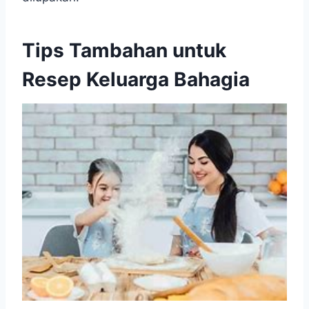
Tips Tambahan untuk
Resep Keluarga Bahagia