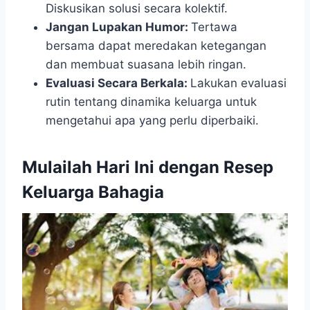
Diskusikan solusi secara kolektif.
Jangan Lupakan Humor:
Tertawa
bersama dapat meredakan ketegangan
dan membuat suasana lebih ringan.
Evaluasi Secara Berkala:
Lakukan evaluasi
rutin tentang dinamika keluarga untuk
mengetahui apa yang perlu diperbaiki.
Mulailah Hari Ini dengan Resep
Keluarga Bahagia