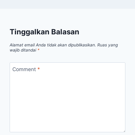
Tinggalkan Balasan
Alamat email Anda tidak akan dipublikasikan.
Ruas yang
wajib ditandai
*
Comment
*