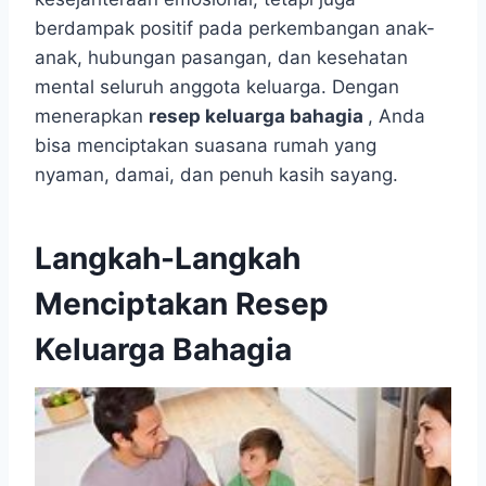
berdampak positif pada perkembangan anak-
anak, hubungan pasangan, dan kesehatan
mental seluruh anggota keluarga. Dengan
menerapkan
resep keluarga bahagia
, Anda
bisa menciptakan suasana rumah yang
nyaman, damai, dan penuh kasih sayang.
Langkah-Langkah
Menciptakan Resep
Keluarga Bahagia