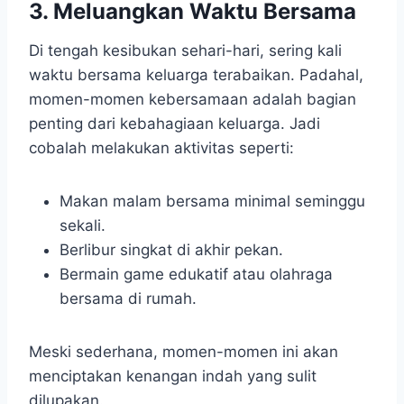
3. Meluangkan Waktu Bersama
Di tengah kesibukan sehari-hari, sering kali
waktu bersama keluarga terabaikan. Padahal,
momen-momen kebersamaan adalah bagian
penting dari kebahagiaan keluarga. Jadi
cobalah melakukan aktivitas seperti:
Makan malam bersama minimal seminggu
sekali.
Berlibur singkat di akhir pekan.
Bermain game edukatif atau olahraga
bersama di rumah.
Meski sederhana, momen-momen ini akan
menciptakan kenangan indah yang sulit
dilupakan.