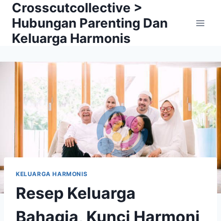
Crosscutcollective >
Skip
to
Hubungan Parenting Dan
content
Keluarga Harmonis
KELUARGA HARMONIS
Resep Keluarga
Bahagia, Kunci Harmoni