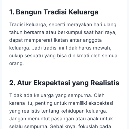
1. Bangun Tradisi Keluarga
Tradisi keluarga, seperti merayakan hari ulang
tahun bersama atau berkumpul saat hari raya,
dapat mempererat ikatan antar anggota
keluarga. Jadi tradisi ini tidak harus mewah,
cukup sesuatu yang bisa dinikmati oleh semua
orang.
2. Atur Ekspektasi yang Realistis
Tidak ada keluarga yang sempurna. Oleh
karena itu, penting untuk memiliki ekspektasi
yang realistis tentang kehidupan keluarga.
Jangan menuntut pasangan atau anak untuk
selalu sempurna. Sebaliknya, fokuslah pada