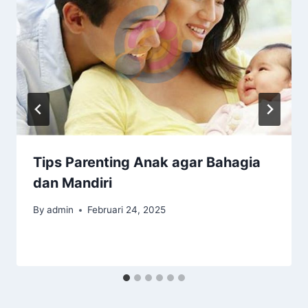
Tips Parenting Anak agar Bahagia
dan Mandiri
By
admin
Februari 24, 2025