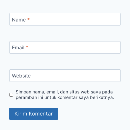
Name
*
Email
*
Website
Simpan nama, email, dan situs web saya pada
peramban ini untuk komentar saya berikutnya.