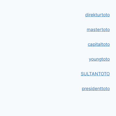
direkturtoto
mastertoto
capitaltoto
youngtoto
SULTANTOTO
presidenttoto