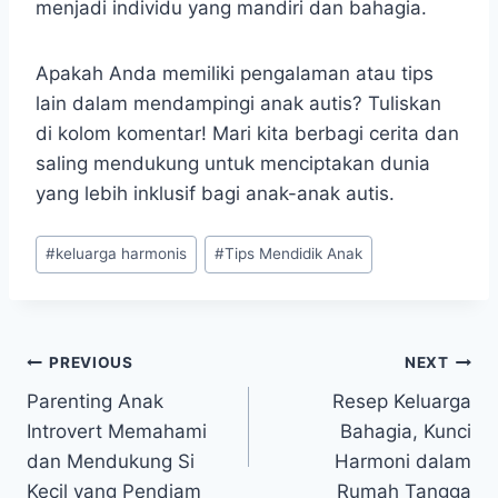
menjadi individu yang mandiri dan bahagia.
Apakah Anda memiliki pengalaman atau tips
lain dalam mendampingi anak autis? Tuliskan
di kolom komentar! Mari kita berbagi cerita dan
saling mendukung untuk menciptakan dunia
yang lebih inklusif bagi anak-anak autis.
Post
#
keluarga harmonis
#
Tips Mendidik Anak
Tags:
Navigasi
PREVIOUS
NEXT
Parenting Anak
Resep Keluarga
pos
Introvert Memahami
Bahagia, Kunci
dan Mendukung Si
Harmoni dalam
Kecil yang Pendiam
Rumah Tangga