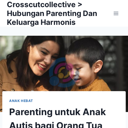
Crosscutcollective >
Skip
to
Hubungan Parenting Dan
content
Keluarga Harmonis
ANAK HEBAT
Parenting untuk Anak
Autis bagi Orang Tua