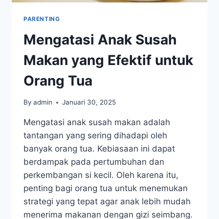
PARENTING
Mengatasi Anak Susah
Makan yang Efektif untuk
Orang Tua
By
admin
Januari 30, 2025
Mengatasi anak susah makan adalah
tantangan yang sering dihadapi oleh
banyak orang tua. Kebiasaan ini dapat
berdampak pada pertumbuhan dan
perkembangan si kecil. Oleh karena itu,
penting bagi orang tua untuk menemukan
strategi yang tepat agar anak lebih mudah
menerima makanan dengan gizi seimbang.