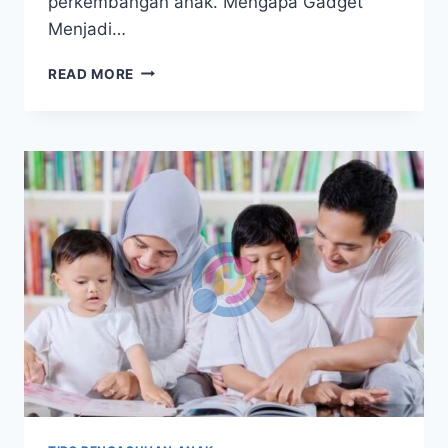
perkembangan anak. Mengapa Gadget
Menjadi…
EFEK
READ MORE
GADGET
PADA
ANAK
YANG
PERLU
ORANG
TUA
KETAHUI?