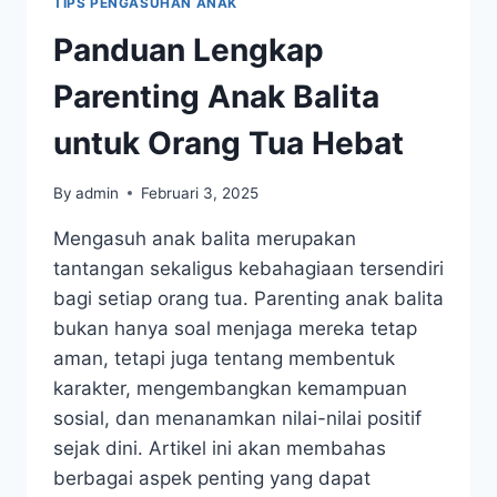
TIPS PENGASUHAN ANAK
Panduan Lengkap
Parenting Anak Balita
untuk Orang Tua Hebat
By
admin
Februari 3, 2025
Mengasuh anak balita merupakan
tantangan sekaligus kebahagiaan tersendiri
bagi setiap orang tua. Parenting anak balita
bukan hanya soal menjaga mereka tetap
aman, tetapi juga tentang membentuk
karakter, mengembangkan kemampuan
sosial, dan menanamkan nilai-nilai positif
sejak dini. Artikel ini akan membahas
berbagai aspek penting yang dapat