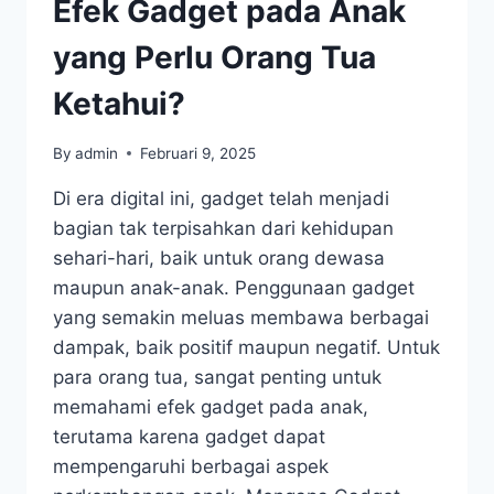
Efek Gadget pada Anak
yang Perlu Orang Tua
Ketahui?
By
admin
Februari 9, 2025
Di era digital ini, gadget telah menjadi
bagian tak terpisahkan dari kehidupan
sehari-hari, baik untuk orang dewasa
maupun anak-anak. Penggunaan gadget
yang semakin meluas membawa berbagai
dampak, baik positif maupun negatif. Untuk
para orang tua, sangat penting untuk
memahami efek gadget pada anak,
terutama karena gadget dapat
mempengaruhi berbagai aspek