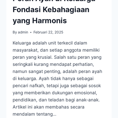
Fondasi Kebahagiaan
yang Harmonis
By
admin
Februari 22, 2025
Keluarga adalah unit terkecil dalam
masyarakat, dan setiap anggota memiliki
peran yang krusial. Salah satu peran yang
seringkali kurang mendapat perhatian,
namun sangat penting, adalah peran ayah
di keluarga. Ayah tidak hanya sebagai
pencari nafkah, tetapi juga sebagai sosok
yang memberikan dukungan emosional,
pendidikan, dan teladan bagi anak-anak.
Artikel ini akan membahas secara
mendalam tentang…