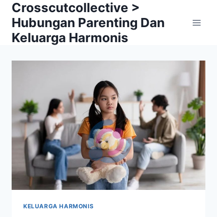
Crosscutcollective >
Skip
to
Hubungan Parenting Dan
content
Keluarga Harmonis
KELUARGA HARMONIS