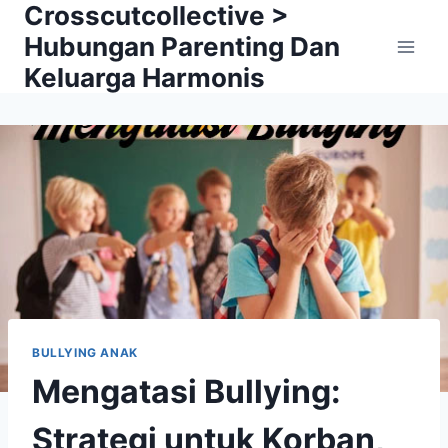
Crosscutcollective >
Skip
to
Hubungan Parenting Dan
content
Keluarga Harmonis
BULLYING ANAK
Mengatasi Bullying:
Strategi untuk Korban,