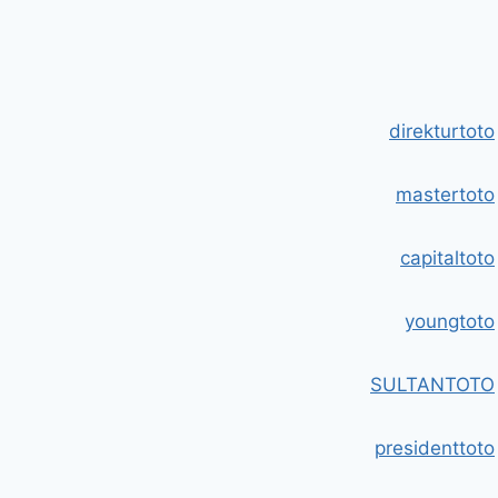
DAN
SEKOLAH
direkturtoto
mastertoto
capitaltoto
youngtoto
SULTANTOTO
presidenttoto