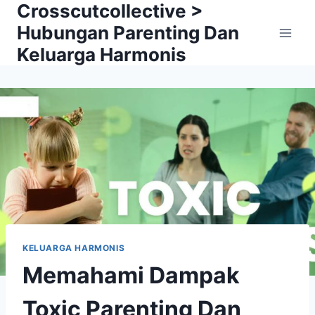
Crosscutcollective >
Skip
to
Hubungan Parenting Dan
content
Keluarga Harmonis
KELUARGA HARMONIS
Memahami Dampak
Toxic Parenting Dan