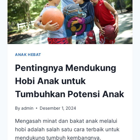
ANAK HEBAT
Pentingnya Mendukung
Hobi Anak untuk
Tumbuhkan Potensi Anak
By
admin
Desember 1, 2024
Mengasah minat dan bakat anak melalui
hobi adalah salah satu cara terbaik untuk
mendukung tumbuh kembangnya.