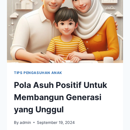
TIPS PENGASUHAN ANAK
Pola Asuh Positif Untuk
Membangun Generasi
yang Unggul
By
admin
September 19, 2024