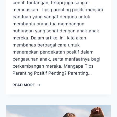
penuh tantangan, tetapi juga sangat
memuaskan. Tips parenting positif menjadi
panduan yang sangat berguna untuk
membantu orang tua membangun
hubungan yang sehat dengan anak-anak
mereka. Dalam artikel ini, kita akan
membahas berbagai cara untuk
menerapkan pendekatan positif dalam
pengasuhan anak, serta manfaatnya bagi
perkembangan mereka. Mengapa Tips
Parenting Positif Penting? Parenting…
TIPS
READ MORE
PARENTING
POSITIF
MEMBANGUN
KEHARMONISAN
DENGAN
ANAK