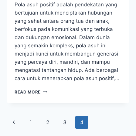
Pola asuh positif adalah pendekatan yang
bertujuan untuk menciptakan hubungan
yang sehat antara orang tua dan anak,
berfokus pada komunikasi yang terbuka
dan dukungan emosional. Dalam dunia
yang semakin kompleks, pola asuh ini
menjadi kunci untuk membangun generasi
yang percaya diri, mandiri, dan mampu
mengatasi tantangan hidup. Ada berbagai
cara untuk menerapkan pola asuh positif,…
POLA
READ MORE
ASUH
POSITIF
UNTUK
MEMBANGUN
Page
Previous
1
2
3
4
GENERASI
YANG
navigation
Page
UNGGUL