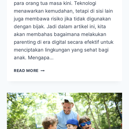
para orang tua masa kini. Teknologi
menawarkan kemudahan, tetapi di sisi lain
juga membawa risiko jika tidak digunakan
dengan bijak. Jadi dalam artikel ini, kita
akan membahas bagaimana melakukan
parenting di era digital secara efektif untuk
menciptakan lingkungan yang sehat bagi
anak. Mengapa…
TANTANGAN
READ MORE
DAN
SOLUSI
PARENTING
DI
ERA
DIGITAL