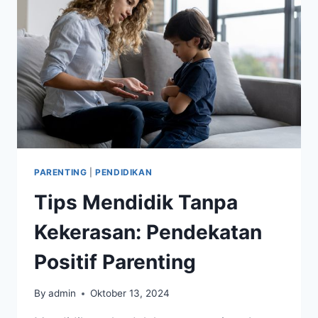
PARENTING
|
PENDIDIKAN
Tips Mendidik Tanpa
Kekerasan: Pendekatan
Positif Parenting
By
admin
Oktober 13, 2024