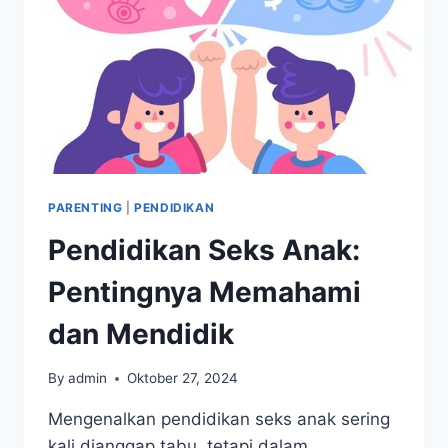
PARENTING
|
PENDIDIKAN
Pendidikan Seks Anak:
Pentingnya Memahami
dan Mendidik
By
admin
Oktober 27, 2024
Mengenalkan pendidikan seks anak sering
kali dianggap tabu, tetapi dalam