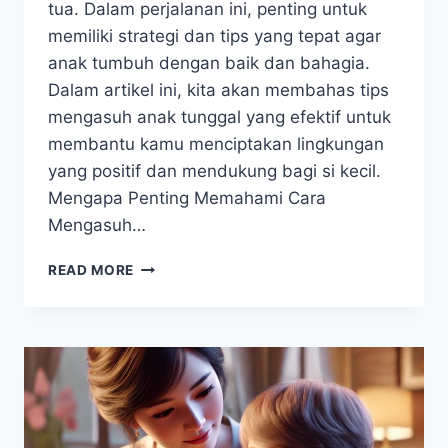
tua. Dalam perjalanan ini, penting untuk
memiliki strategi dan tips yang tepat agar
anak tumbuh dengan baik dan bahagia.
Dalam artikel ini, kita akan membahas tips
mengasuh anak tunggal yang efektif untuk
membantu kamu menciptakan lingkungan
yang positif dan mendukung bagi si kecil.
Mengapa Penting Memahami Cara
Mengasuh…
TIPS
READ MORE
MENGASUH
ANAK
TUNGGAL
UNTUK
ORANG
TUA
YANG
HEBAT