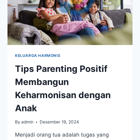
KELUARGA HARMONIS
Tips Parenting Positif
Membangun
Keharmonisan dengan
Anak
By
admin
Desember 19, 2024
Menjadi orang tua adalah tugas yang