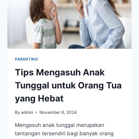
PARENTING
Tips Mengasuh Anak
Tunggal untuk Orang Tua
yang Hebat
By
admin
November 6, 2024
Mengasuh anak tunggal merupakan
tantangan tersendiri bagi banyak orang