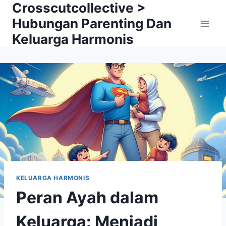
Crosscutcollective >
Skip
to
Hubungan Parenting Dan
content
Keluarga Harmonis
KELUARGA HARMONIS
Peran Ayah dalam
Keluarga: Menjadi