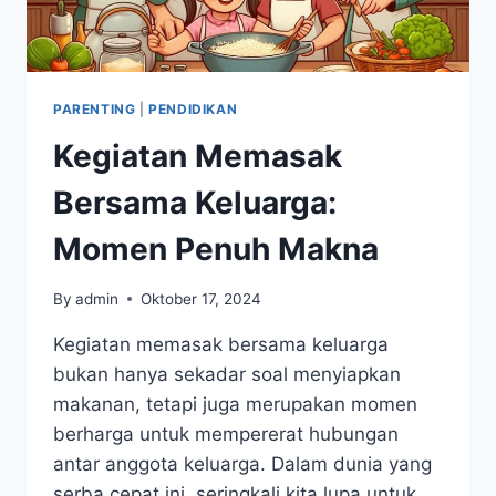
PARENTING
|
PENDIDIKAN
Kegiatan Memasak
Bersama Keluarga:
Momen Penuh Makna
By
admin
Oktober 17, 2024
Kegiatan memasak bersama keluarga
bukan hanya sekadar soal menyiapkan
makanan, tetapi juga merupakan momen
berharga untuk mempererat hubungan
antar anggota keluarga. Dalam dunia yang
serba cepat ini, seringkali kita lupa untuk