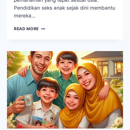
pemahaman yang tepat sesuai usia.
Pendidikan seks anak sejak dini membantu
mereka…
PENDIDIKAN
READ MORE
SEKS
ANAK:
PENTINGNYA
MEMAHAMI
DAN
MENDIDIK