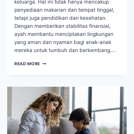
keluarga. Hal ini tidak hanya mencakup
penyediaan makanan dan tempat tinggal,
tetapi juga pendidikan dan kesehatan.
Dengan memberikan stabilitas finansial,
ayah membantu menciptakan lingkungan
yang aman dan nyaman bagi anak-anak
mereka untuk tumbuh dan berkembang….
PERAN
READ MORE
AYAH
DALAM
KELUARGA:
PILAR
KEKUATAN
DAN
KESEIMBANGAN