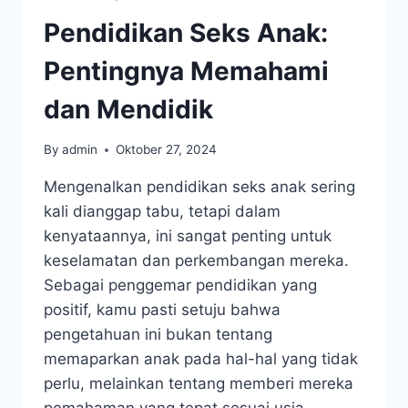
Pendidikan Seks Anak:
Pentingnya Memahami
dan Mendidik
By
admin
Oktober 27, 2024
Mengenalkan pendidikan seks anak sering
kali dianggap tabu, tetapi dalam
kenyataannya, ini sangat penting untuk
keselamatan dan perkembangan mereka.
Sebagai penggemar pendidikan yang
positif, kamu pasti setuju bahwa
pengetahuan ini bukan tentang
memaparkan anak pada hal-hal yang tidak
perlu, melainkan tentang memberi mereka