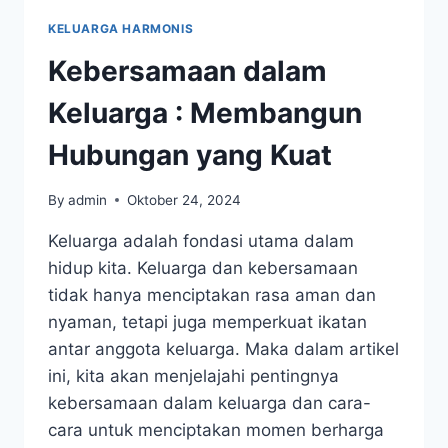
KELUARGA HARMONIS
Kebersamaan dalam
Keluarga : Membangun
Hubungan yang Kuat
By
admin
Oktober 24, 2024
Keluarga adalah fondasi utama dalam
hidup kita. Keluarga dan kebersamaan
tidak hanya menciptakan rasa aman dan
nyaman, tetapi juga memperkuat ikatan
antar anggota keluarga. Maka dalam artikel
ini, kita akan menjelajahi pentingnya
kebersamaan dalam keluarga dan cara-
cara untuk menciptakan momen berharga