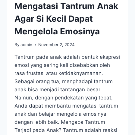
Mengatasi Tantrum Anak
Agar Si Kecil Dapat
Mengelola Emosinya
By
admin
November 2, 2024
Tantrum pada anak adalah bentuk ekspresi
emosi yang sering kali disebabkan oleh
rasa frustasi atau ketidaknyamanan.
Sebagai orang tua, menghadapi tantrum
anak bisa menjadi tantangan besar.
Namun, dengan pendekatan yang tepat,
Anda dapat membantu mengatasi tantrum
anak dan belajar mengelola emosinya
dengan lebih baik. Mengapa Tantrum
Terjadi pada Anak? Tantrum adalah reaksi