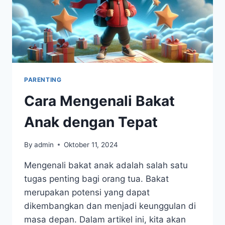
PARENTING
Cara Mengenali Bakat
Anak dengan Tepat
By
admin
Oktober 11, 2024
Mengenali bakat anak adalah salah satu
tugas penting bagi orang tua. Bakat
merupakan potensi yang dapat
dikembangkan dan menjadi keunggulan di
masa depan. Dalam artikel ini, kita akan