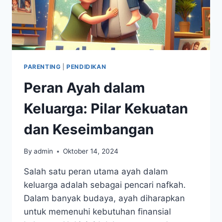
PARENTING
|
PENDIDIKAN
Peran Ayah dalam
Keluarga: Pilar Kekuatan
dan Keseimbangan
By
admin
Oktober 14, 2024
Salah satu peran utama ayah dalam
keluarga adalah sebagai pencari nafkah.
Dalam banyak budaya, ayah diharapkan
untuk memenuhi kebutuhan finansial