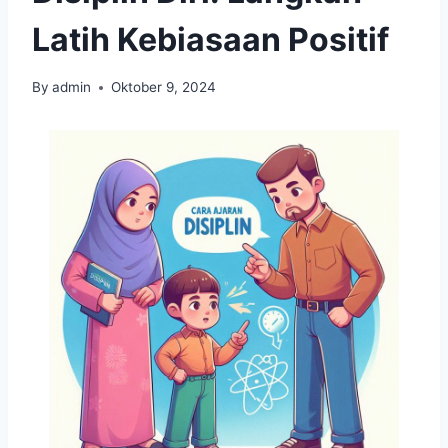
Latih Kebiasaan Positif
By
admin
Oktober 9, 2024