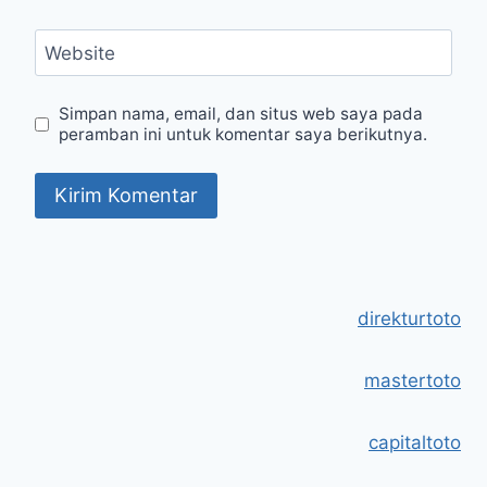
Website
Simpan nama, email, dan situs web saya pada
peramban ini untuk komentar saya berikutnya.
direkturtoto
mastertoto
capitaltoto