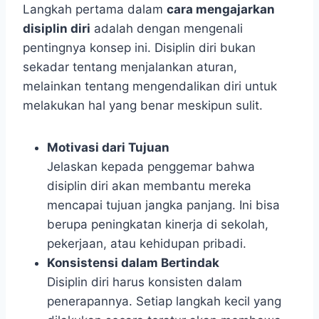
Langkah pertama dalam
cara mengajarkan
disiplin diri
adalah dengan mengenali
pentingnya konsep ini. Disiplin diri bukan
sekadar tentang menjalankan aturan,
melainkan tentang mengendalikan diri untuk
melakukan hal yang benar meskipun sulit.
Motivasi dari Tujuan
Jelaskan kepada penggemar bahwa
disiplin diri akan membantu mereka
mencapai tujuan jangka panjang. Ini bisa
berupa peningkatan kinerja di sekolah,
pekerjaan, atau kehidupan pribadi.
Konsistensi dalam Bertindak
Disiplin diri harus konsisten dalam
penerapannya. Setiap langkah kecil yang