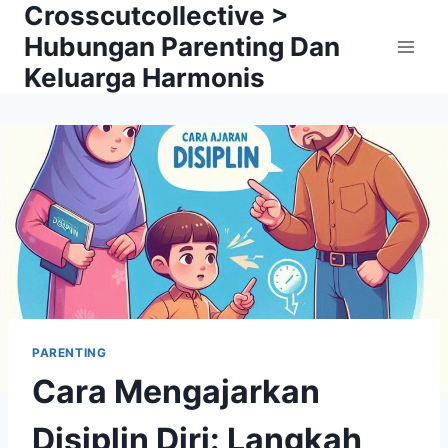
Crosscutcollective >
Skip
to
Hubungan Parenting Dan
content
Keluarga Harmonis
PARENTING
Cara Mengajarkan
Disiplin Diri: Langkah