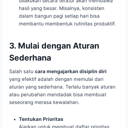
dilakukan secara teratur akan membawa
hasil yang besar. Misalnya, konsisten
dalam bangun pagi setiap hari bisa
membantu membentuk rutinitas produktif.
3. Mulai dengan Aturan
Sederhana
Salah satu
cara mengajarkan disiplin diri
yang efektif adalah dengan memulai dari
aturan yang sederhana. Terlalu banyak aturan
atau perubahan mendadak bisa membuat
seseorang merasa kewalahan.
Tentukan Prioritas
Ajarkan untuk membuat daftar prioritas