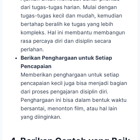
dari tugas-tugas harian. Mulai dengan
tugas-tugas kecil dan mudah, kemudian
bertahap beralih ke tugas yang lebih
kompleks. Hal ini membantu membangun
rasa percaya diri dan disiplin secara
perlahan.
Berikan Penghargaan untuk Setiap
Pencapaian
Memberikan penghargaan untuk setiap
pencapaian kecil juga bisa menjadi bagian
dari proses pengajaran disiplin diri.
Penghargaan ini bisa dalam bentuk waktu
bersantai, menonton film, atau hal lain
yang diinginkan.