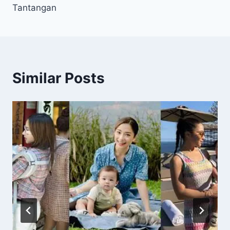
Tantangan
Similar Posts