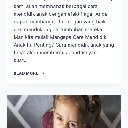
kami akan membahas berbagai cara
mendidik anak dengan efektif agar Anda
dapat membangun hubungan yang baik
dan mendukung pertumbuhan mereka.
Mari kita mulai! Mengapa Cara Mendidik
Anak Itu Penting? Cara mendidik anak yang
tepat akan membentuk pondasi yang
kuat…
PANDUAN
READ MORE
PRAKTIS
CARA
MENDIDIK
ANAK
UNTUK
ORANG
TUA