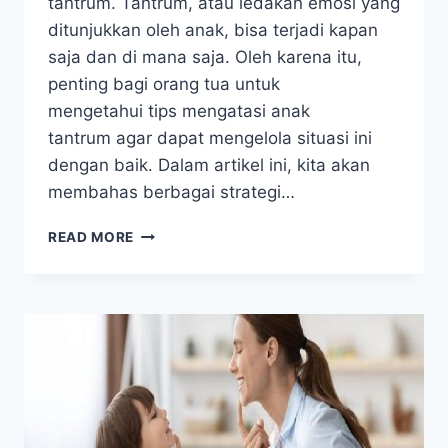
tantrum. Tantrum, atau ledakan emosi yang
ditunjukkan oleh anak, bisa terjadi kapan
saja dan di mana saja. Oleh karena itu,
penting bagi orang tua untuk
mengetahui tips mengatasi anak
tantrum agar dapat mengelola situasi ini
dengan baik. Dalam artikel ini, kita akan
membahas berbagai strategi…
TIPS
READ MORE
MENGATASI
ANAK
TANTRUM
STRATEGI
UNTUK
ORANG
TUA