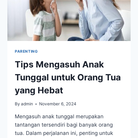
PARENTING
Tips Mengasuh Anak
Tunggal untuk Orang Tua
yang Hebat
By
admin
November 6, 2024
Mengasuh anak tunggal merupakan
tantangan tersendiri bagi banyak orang
tua. Dalam perjalanan ini, penting untuk