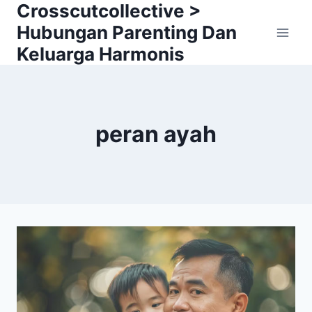
Crosscutcollective >
Skip
to
Hubungan Parenting Dan
content
Keluarga Harmonis
peran ayah