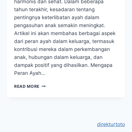
harmonis dan sehat. Dalam beberapa
tahun terakhir, kesadaran tentang
pentingnya keterlibatan ayah dalam
pengasuhan anak semakin meningkat.
Artikel ini akan membahas berbagai aspek
dari peran ayah dalam keluarga, termasuk
kontribusi mereka dalam perkembangan
anak, hubungan dalam keluarga, dan
dampak positif yang dihasilkan. Mengapa
Peran Ayah…
PERAN
READ MORE
AYAH
DALAM
KELUARGA:
MENJADI
TELADAN
DAN
direkturtoto
PENDUKUNG