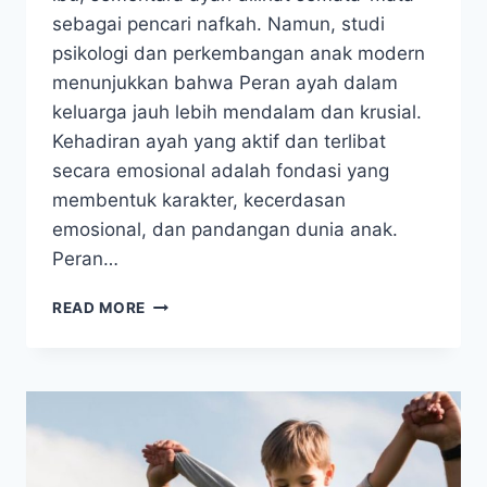
sebagai pencari nafkah. Namun, studi
psikologi dan perkembangan anak modern
menunjukkan bahwa Peran ayah dalam
keluarga jauh lebih mendalam dan krusial.
Kehadiran ayah yang aktif dan terlibat
secara emosional adalah fondasi yang
membentuk karakter, kecerdasan
emosional, dan pandangan dunia anak.
Peran…
PENTINGNYA
READ MORE
PERAN
AYAH
DALAM
TUMBUH
KEMBANG
ANAK