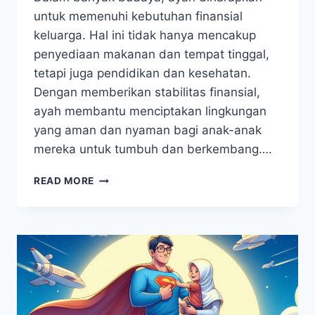
untuk memenuhi kebutuhan finansial
keluarga. Hal ini tidak hanya mencakup
penyediaan makanan dan tempat tinggal,
tetapi juga pendidikan dan kesehatan.
Dengan memberikan stabilitas finansial,
ayah membantu menciptakan lingkungan
yang aman dan nyaman bagi anak-anak
mereka untuk tumbuh dan berkembang….
PERAN
READ MORE
AYAH
DALAM
KELUARGA:
PILAR
KEKUATAN
DAN
KESEIMBANGAN