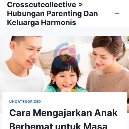
Crosscutcollective >
Skip
to
Hubungan Parenting Dan
content
Keluarga Harmonis
UNCATEGORIZED
Cara Mengajarkan Anak
Berhemat untuk Masa