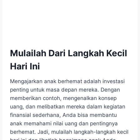
Mulailah Dari Langkah Kecil
Hari Ini
Mengajarkan anak berhemat adalah investasi
penting untuk masa depan mereka. Dengan
memberikan contoh, mengenalkan konsep
uang, dan melibatkan mereka dalam kegiatan
finansial sederhana, Anda bisa membantu
anak memahami nilai uang dan pentingnya
berhemat. Jadi, mulailah langkah-langkah kecil