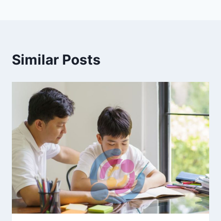
Similar Posts