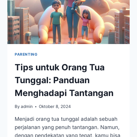
PARENTING
Tips untuk Orang Tua
Tunggal: Panduan
Menghadapi Tantangan
By
admin
Oktober 8, 2024
Menjadi orang tua tunggal adalah sebuah
perjalanan yang penuh tantangan. Namun,
dengan pendekatan yang tepat, kamu bisa