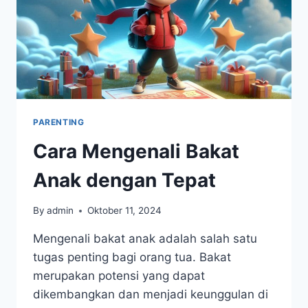
PARENTING
Cara Mengenali Bakat
Anak dengan Tepat
By
admin
Oktober 11, 2024
Mengenali bakat anak adalah salah satu
tugas penting bagi orang tua. Bakat
merupakan potensi yang dapat
dikembangkan dan menjadi keunggulan di