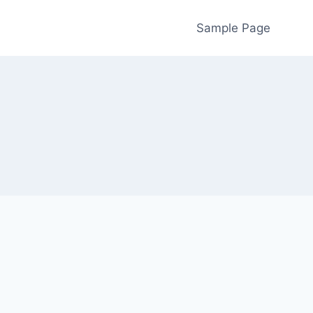
Sample Page