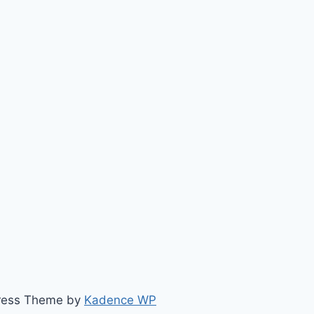
Press Theme by
Kadence WP