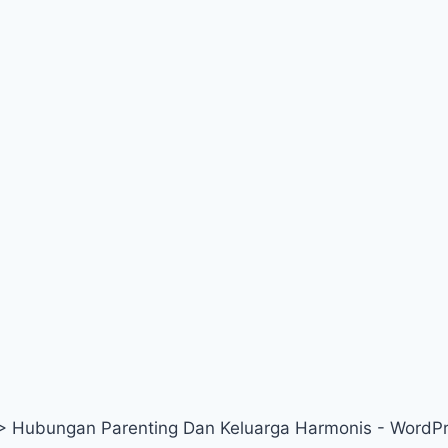
 > Hubungan Parenting Dan Keluarga Harmonis - Word