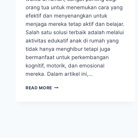
orang tua untuk menemukan cara yang
efektif dan menyenangkan untuk
menjaga mereka tetap aktif dan belajar.
Salah satu solusi terbaik adalah melalui
aktivitas edukatif anak di rumah yang
tidak hanya menghibur tetapi juga
bermanfaat untuk perkembangan
kognitif, motorik, dan emosional
mereka. Dalam artikel ini,…
AKTIVITAS
READ MORE
EDUKATIF
ANAK
DI
RUMAH:
CARA
BELAJAR
SAMBIL
BERMAIN