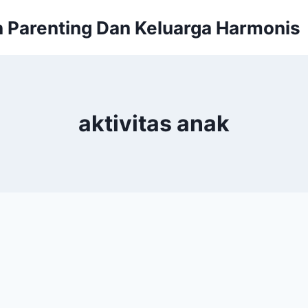
 Parenting Dan Keluarga Harmonis
aktivitas anak